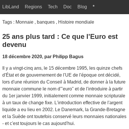
LibLand
Regions
Tech
Doc
Blog
*
Tags : Monnaie , banques , Histoire mondiale
25 ans plus tard : Ce que l'Euro est
devenu
18 décembre 2020, par Philipp Bagus
Il y a vingt-cinq ans, le 15 décembre 1995, les quinze chefs
d'État et de gouvernement de l'UE de l'époque ont décidé,
lors d'une réunion du Conseil à Madrid, de donner à la future
monnaie commune le nom d'"euro" et de l'introduire à partir
du 1er janvier 1999, initialement comme monnaie scripturale
à un taux de change fixe. L'introduction effective de l'argent
liquide a eu lieu en 2002. Le Danemark, la Grande-Bretagne
et la Suède ont toutefois conservé leurs monnaies nationales
- et c'est toujours le cas aujourd'hui.