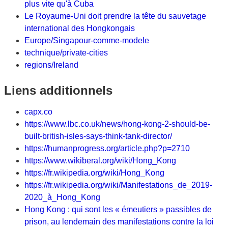
plus vite qu'à Cuba
Le Royaume-Uni doit prendre la tête du sauvetage
international des Hongkongais
Europe/Singapour-comme-modele
technique/private-cities
regions/Ireland
Liens additionnels
capx.co
https://www.lbc.co.uk/news/hong-kong-2-should-be-
built-british-isles-says-think-tank-director/
https://humanprogress.org/article.php?p=2710
https://www.wikiberal.org/wiki/Hong_Kong
https://fr.wikipedia.org/wiki/Hong_Kong
https://fr.wikipedia.org/wiki/Manifestations_de_2019-
2020_à_Hong_Kong
Hong Kong : qui sont les « émeutiers » passibles de
prison, au lendemain des manifestations contre la loi