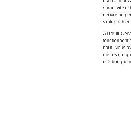
est d'ailleur
suractivité e
oeuvre ne peut
s'intègre bien
A Breuil-Cerv
fonctionnent 
haut. Nous av
mètres (ce q
et 3 bouqueti