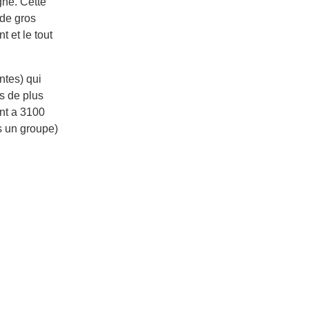
gne. Cette
 de gros
t et le tout
ntes) qui
s de plus
nt a 3100
s un groupe)