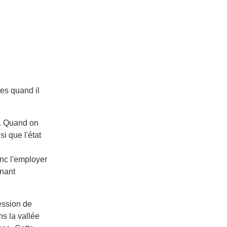
es quand il
é. Quand on
i que l'état
onc l'employer
rnant
ession de
ns la vallée