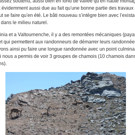
s assez soutenu, aussi bien en fond de vallée qu'en haute monta
st évidemment aussi due au fait qu'une bonne partie des travaux
 se faire qu'en été. Le bâti nouveau s'intègre bien avec l'existan
 dans le milieu naturel.
inia et a Valtournenche, il y a des remontées mécaniques (paya
et qui permettent aux randonneurs de démarrer leurs randonnée
ons ainsi pu faire une longue randonnée avec un point culmina
ui nous a permis de voir 3 groupes de chamois (10 chamois dan
ns).