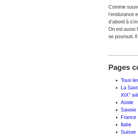
Comme souvent
l'endurance e
d'abord à s'i
On est aussi h
se poursuit. I
Pages c
Tous les
La Savo
XIX° si
Aoste
Savoie
France
Italie
Suisse