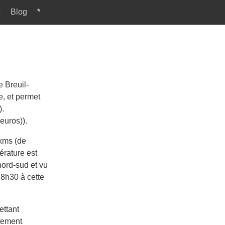
c
Blog
*
e Breuil-
e, et permet
).
euros)).
 kms (de
érature est
nord-sud et vu
18h30 à cette
ettant
rtement