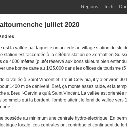
Regions
Tech
Do
altournenche juillet 2020
 Andres
 est la vallée par laquelle on accède au village station de ski d
te station est raccordée à la célèbre station de Zermatt en Suiss
us de 4000 mètres (plutôt réservé aux bons skieurs bien entendu
ver une bonne carte au 1/25.000 dans les offices de tourisme (5 
de la vallée à Saint Vincent et Breuil-Cervinia, il y a environ 30
pour 1400 m de dénivelé. Bref, ça monte assez raide, et la temp
îche a Breuil-Cervinia qu'à Saint Vincent. La vallée est orientée 
s sommets qui la bordent, l'ombre atteint le fond de vallée vers 
année.
ge possède au minimum une centrale hydro-électrique. En perm
lectrique locale, ces centrales ont contribué et continuent de fo