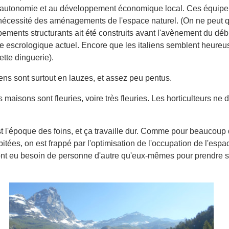
 l'autonomie et au développement économique local. Ces équip
écessité des aménagements de l'espace naturel. (On ne peut qu
ements structurants ait été construits avant l'avènement du déb
e escrologique actuel. Encore que les italiens semblent heure
ette dinguerie).
iens sont surtout en lauzes, et assez peu pentus.
 maisons sont fleuries, voire très fleuries. Les horticulteurs ne 
'est l'époque des foins, et ça travaille dur. Comme pour beaucoup
tées, on est frappé par l'optimisation de l'occupation de l'espa
ont eu besoin de personne d'autre qu'eux-mêmes pour prendre s