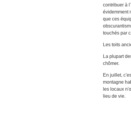
contribuer à
évidemment n
que ces équip
obscurantism
touchés par c
Les toits anc
La plupart des
chômer.
En juillet, c
montagne habi
les locaux n'
lieu de vie.