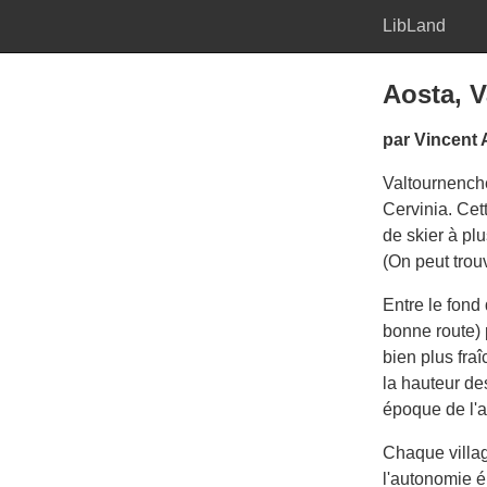
LibLand
Aosta, V
par Vincent
Valtournenche
Cervinia. Cet
de skier à pl
(On peut trou
Entre le fond 
bonne route) 
bien plus fra
la hauteur de
époque de l'
Chaque villa
l'autonomie é