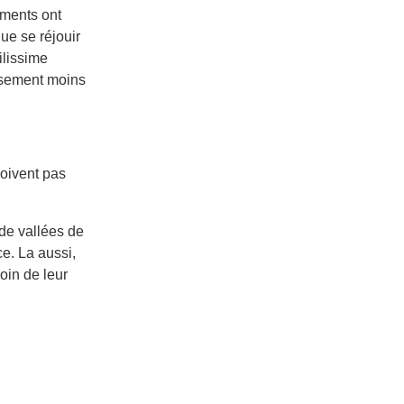
ements ont
e se réjouir
ilissime
usement moins
doivent pas
 de vallées de
ce. La aussi,
oin de leur