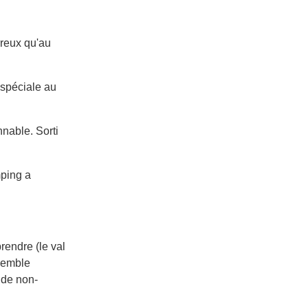
rreux qu'au
 spéciale au
nnable. Sorti
mping a
rendre (le val
semble
 de non-