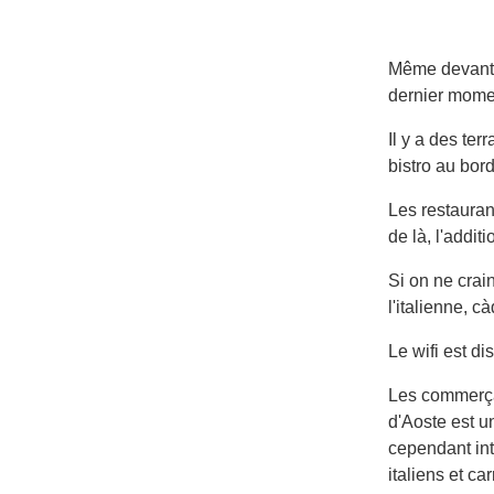
Même devant l
dernier mome
Il y a des ter
bistro au bord
Les restaurant
de là, l'addit
Si on ne crai
l'italienne, c
Le wifi est d
Les commerçan
d'Aoste est u
cependant int
italiens et c