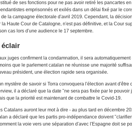
estitué de ses fonctions pour ne pas avoir retiré les pancartes e
endantistes emprisonnés et exilés dans un délai fixé par le cons
 de la campagne électorale d'avril 2019. Cependant, la décision
la Haute Cour de Catalogne, n'est pas définitive, et la Cour s
on cas lors d'une audience le 17 septembre.
 éclair
paux juges confirment la condamnation, il sera automatiquement
 moins que le parlement catalan ne réunisse une majorité suffisa
uveau président, une élection rapide sera organisée.
un mystère de savoir si Torra convoquera l'élection avant d'être d
erview, il a déclaré que la date "ne sera pas fixée par le pouvoir 
is que la priorité est maintenant de combattre le Covid-19.
es Catalans auront leur mot à dire - au plus tard en décembre 202
alan a déclaré que les partis pro-indépendance doivent "clarifie
omment la voie vers une séparation d'avec l'Espagne doit se po