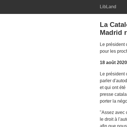
LibLand
La Catal
Madrid r
Le président 
pour les proc
18 août 2020
Le président 
parler d'auto
et qui ont ét
presse catalan
porter la nég
"Assez avec c
le droit à l'
afin que nous