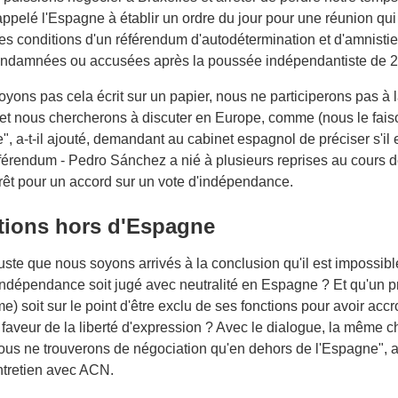
a appelé l'Espagne à établir un ordre du jour pour une réunion qu
les conditions d'un référendum d'autodétermination et d'amnistie
ndamnées ou accusées après la poussée indépendantiste de 2
oyons pas cela écrit sur un papier, nous ne participerons pas à 
et nous chercherons à discuter en Europe, comme (nous le faiso
e", a-t-il ajouté, demandant au cabinet espagnol de préciser s'il e
éférendum - Pedro Sánchez a nié à plusieurs reprises au cours d
érêt pour un accord sur un vote d'indépendance.
tions hors d'Espagne
 juste que nous soyons arrivés à la conclusion qu'il est impossib
'indépendance soit jugé avec neutralité en Espagne ? Et qu'un p
me) soit sur le point d'être exclu de ses fonctions pour avoir ac
faveur de la liberté d'expression ? Avec le dialogue, la même 
nous ne trouverons de négociation qu'en dehors de l'Espagne", a-
ntretien avec ACN.