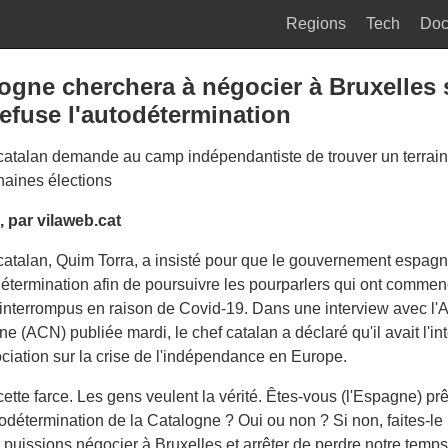
Regions
Tech
Do
ogne cherchera à négocier à Bruxelles 
efuse l'autodétermination
catalan demande au camp indépendantiste de trouver un terrain
haines élections
, par vilaweb.cat
catalan, Quim Torra, a insisté pour que le gouvernement espag
détermination afin de poursuivre les pourparlers qui ont commen
é interrompus en raison de Covid-19. Dans une interview avec l
e (ACN) publiée mardi, le chef catalan a déclaré qu'il avait l'in
ociation sur la crise de l'indépendance en Europe.
ette farce. Les gens veulent la vérité. Êtes-vous (l'Espagne) pr
autodétermination de la Catalogne ? Oui ou non ? Si non, faites-le
 puissions négocier à Bruxelles et arrêter de perdre notre temps