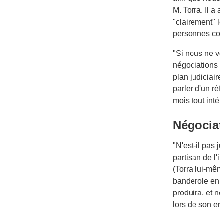
M. Torra. Il 
"clairement" 
personnes co
"Si nous ne v
négociations 
plan judiciair
parler d'un r
mois tout int
Négocia
"N'est-il pas
partisan de l
(Torra lui-mê
banderole en 
produira, et 
lors de son e