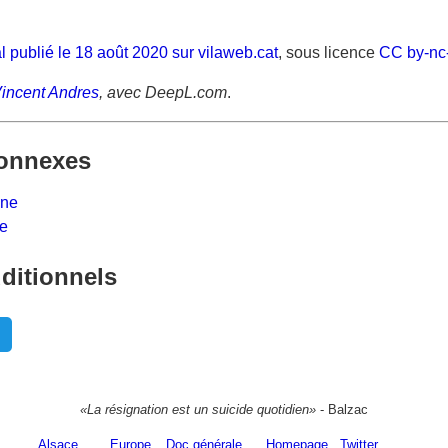
al publié le 18 août 2020 sur vilaweb.cat
, sous licence
CC by-nc
incent Andres
, avec DeepL.com
.
onnexes
gne
e
ditionnels
«La résignation est un suicide quotidien»
- Balzac
Alsace
Europe
Doc générale
Homepage
Twitter