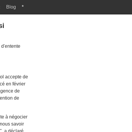
c
Blog
*
si
 d'entente
nol accepte de
cé en février
'Agence de
tention de
ête à négocier
 nous savoir
", a déclaré