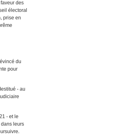
n faveur des
eil électoral
, prise en
uprême
 évincé du
nte pour
estitué - au
judiciaire
1 - et le
r dans leurs
ursuivre.