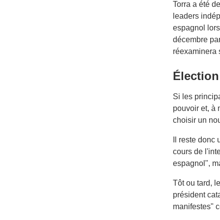
Torra a été d
leaders indép
espagnol lors
décembre par 
réexaminera s
Élection
Si les princi
pouvoir et, à
choisir un no
Il reste donc 
cours de l'int
espagnol", ma
Tôt ou tard, l
président cat
manifestes" c