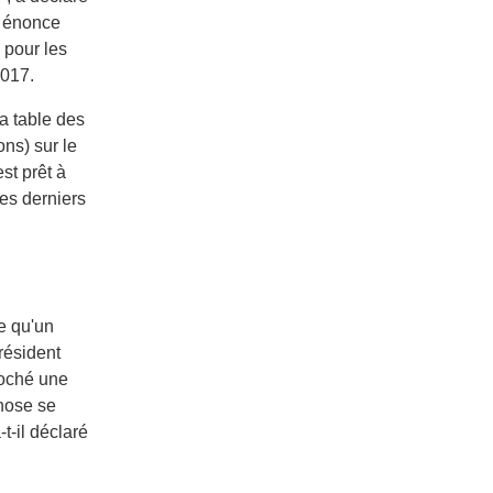
i énonce
 pour les
017.
la table des
ns) sur le
st prêt à
es derniers
le qu'un
résident
croché une
chose se
t-il déclaré