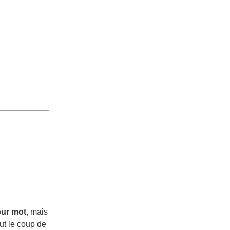
ur mot
, mais
aut le coup de