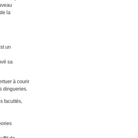
ouveau
de la
st un
uvé sa
rtuer à courir
s dingueries.
s facultés,
éories