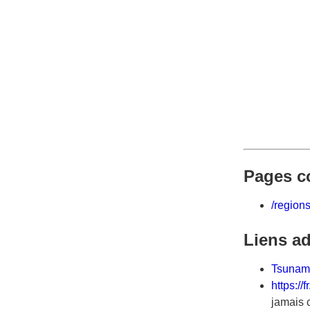
Pages c
/region
Liens ad
Tsunami
https://
jamais 