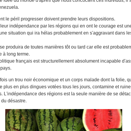
ne idée du
monde d'après
que nous concoctent ces individus, il s
enezuela.
nt le péril progresser doivent prendre leurs dispositions.
 leur indépendance par les régions qui en ont le courage est u
une situation qui ira hélas probablement en s'aggravant dans l
e produira de toutes manières tôt ou tard car elle est probable
e à long terme.
litique français est structurellement absolument incapable d'as
 pays.
 fois un trou noir économique et un corps malade dont la folie, qu
de plus en plus dingues votées tous les jours, contamine et ruine
s. L'indépendance des régions est la seule manière de se détac
, du désastre.