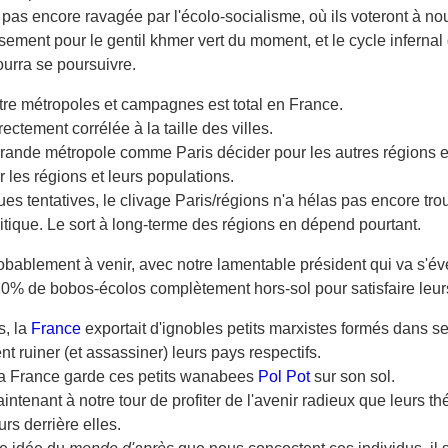
e pas encore ravagée par l'écolo-socialisme, où ils voteront à n
ement pour le gentil khmer vert du moment, et le cycle infernal 
ourra se poursuivre.
tre métropoles et campagnes est total en France.
irectement corrélée à la taille des villes.
rande métropole comme Paris décider pour les autres régions e
r les régions et leurs populations.
es tentatives, le clivage Paris/régions n'a hélas pas encore tro
litique. Le sort à long-terme des régions en dépend pourtant.
robablement à venir, avec notre lamentable président qui va s'éve
20% de bobos-écolos complètement hors-sol pour satisfaire leur
s, la
France
exportait d'ignobles petits marxistes formés dans se
ent ruiner (et assassiner) leurs pays respectifs.
la France garde ces petits wanabees
Pol Pot
sur son sol.
ntenant à notre tour de profiter de l'avenir radieux que leurs th
urs derrière elles.