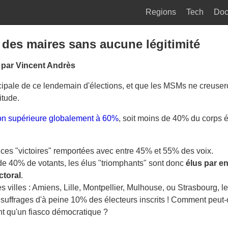
Regions
Tech
Do
 des maires sans aucune légitimité
, par Vincent Andrès
ipale de ce lendemain d'élections, et que les MSMs ne creuser
tude.
on supérieure globalement à 60%
, soit moins de 40% du corps é
 ces "victoires" remportées avec entre 45% et 55% des voix.
e 40% de votants, les élus "triomphants" sont donc
élus par e
ctoral
.
s villes : Amiens, Lille, Montpellier, Mulhouse, ou Strasbourg, l
 suffrages d'à peine 10% des électeurs inscrits ! Comment peut
t qu'un fiasco démocratique ?