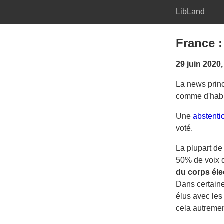
LibLand
France :
29 juin 2020
La news princ
comme d'habi
Une
abstenti
voté.
La plupart de
50% de voix d
du corps éle
Dans certaine
élus avec les
cela autremen