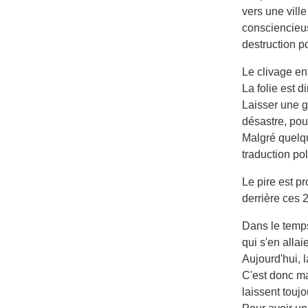
vers une vill
consciencieus
destruction p
Le clivage en
La folie est d
Laisser une g
désastre, pou
Malgré quelqu
traduction po
Le pire est p
derrière ces 
Dans le temp
qui s'en allai
Aujourd'hui, 
C'est donc mai
laissent toujo