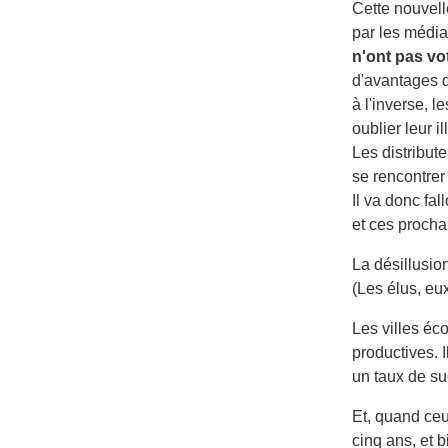
Cette nouvelle
par les média
n'ont pas vo
d'avantages d
à l'inverse, l
oublier leur il
Les distribut
se rencontrer
Il va donc fa
et ces procha
La désillusio
(Les élus, eux
Les villes éc
productives. I
un taux de s
Et, quand ceu
cinq ans, et 