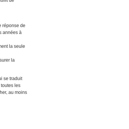
uffit de
ne réponse de
es années à
ment la seule
surer la
i se traduit
 toutes les
her, au moins