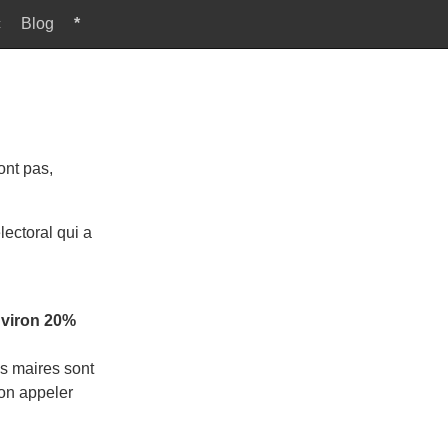
c
Blog
*
ont pas,
lectoral qui a
nviron 20%
es maires sont
-on appeler