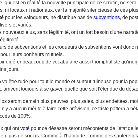
, qui est en réalité la nouvelle principale de ce scrutin, ne ser
s, ni locaux ni nationaux, car la majorité silencieuse de ces plu
té
pour les vainqueurs, ne distribue pas de
subventions
, de pos
ivers et variés.
es nouveaux élus, sans légitimité, ont un fort besoin d'une narrat
légitimité.
eurs de subventions et les croqueurs de subventions vont donc 
 pour leurs bonheurs mutuels.
lloir digérer beaucoup de vocabulaire aussi triomphaliste qu'indi
ins jours.
n va être rude pour tout le monde et surtout ruineuse pour la pop
, arrivent toujours à se gaver, quelle que soit l'étendue du désas
olos seront demain plus pauvres, plus sales, plus endettées, mo
l n'y a aucun mérite à faire cette prévision, ce triste pattern a h
uccès de 100%.
x qui ont
voté
pour ce désastre seront mécontents de l'état de le
bien, pas de soucis. Comme à l'habitude, comme des sauterelles,