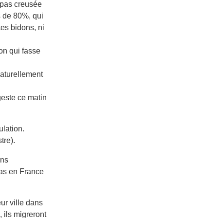
a pas creusée
s de 80%, qui
tes bidons, ni
ion qui fasse
naturellement
geste ce matin
ulation.
tre).
ins
élas en France
ur ville dans
 ils migreront