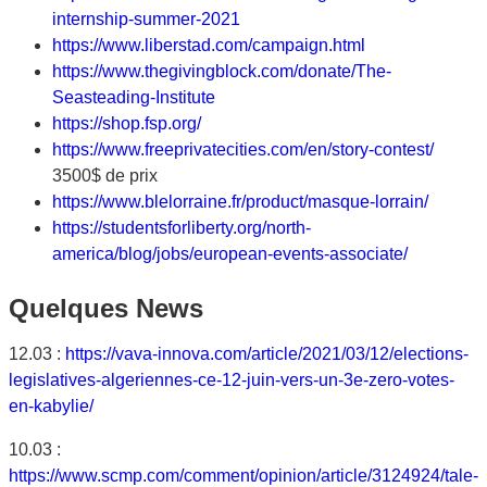
internship-summer-2021
https://www.liberstad.com/campaign.html
https://www.thegivingblock.com/donate/The-
Seasteading-Institute
https://shop.fsp.org/
https://www.freeprivatecities.com/en/story-contest/
3500$ de prix
https://www.blelorraine.fr/product/masque-lorrain/
https://studentsforliberty.org/north-
america/blog/jobs/european-events-associate/
Quelques News
12.03 :
https://vava-innova.com/article/2021/03/12/elections-
legislatives-algeriennes-ce-12-juin-vers-un-3e-zero-votes-
en-kabylie/
10.03 :
https://www.scmp.com/comment/opinion/article/3124924/tale-