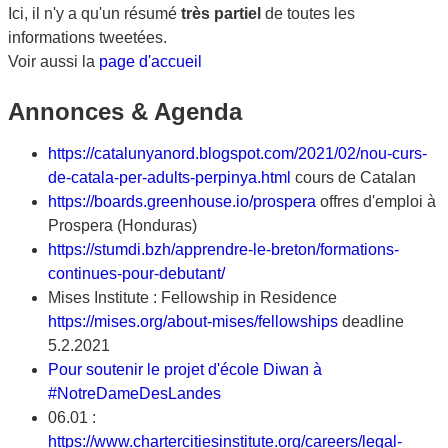
Ici, il n'y a qu'un résumé
très partiel
de toutes les
informations tweetées.
Voir aussi la
page d'accueil
Annonces & Agenda
https://catalunyanord.blogspot.com/2021/02/nou-curs-
de-catala-per-adults-perpinya.html
cours de Catalan
https://boards.greenhouse.io/prospera
offres d'emploi à
Prospera (Honduras)
https://stumdi.bzh/apprendre-le-breton/formations-
continues-pour-debutant/
Mises Institute : Fellowship in Residence
https://mises.org/about-mises/fellowships
deadline
5.2.2021
Pour soutenir le projet d'école Diwan à
#NotreDameDesLandes
06.01 :
https://www.chartercitiesinstitute.org/careers/legal-