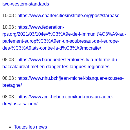
two-western-standards
10.03 :
https://www.chartercitiesinstitute.org/post/starbase
10.03 :
https://www.federation-
rps.org/2021/03/10/lev%C3%A9e-de-l-immunit%C3%A9-au-
parlement-europ%C3%A9en-un-soubresaut-de-l-europe-
des-%C3%A9tats-contre-la-d%C3%A9mocratie/
08.03 :
https://www.banquedesterritoires.fr/la-reforme-du-
baccalaureat-met-en-danger-les-langues-regionales
08.03 :
https://www.nhu.bzh/jean-michel-blanquer-excuses-
bretagne/
08.03 :
https://www.ami-hebdo.com/karl-roos-un-autre-
dreyfus-alsacien/
Toutes les news