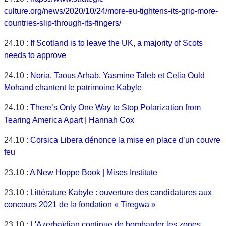
culture.org/news/2020/10/24/more-eu-tightens-its-grip-more-
countries-slip-through-its-fingers/
24.10 :
If Scotland is to leave the UK, a majority of Scots
needs to approve
24.10 :
Noria, Taous Arhab, Yasmine Taleb et Celia Ould
Mohand chantent le patrimoine Kabyle
24.10 :
There’s Only One Way to Stop Polarization from
Tearing America Apart | Hannah Cox
24.10 :
Corsica Libera dénonce la mise en place d’un couvre
feu
23.10 :
A New Hoppe Book | Mises Institute
23.10 :
Littérature Kabyle : ouverture des candidatures aux
concours 2021 de la fondation « Tiregwa »
23.10 :
L'Azerbaïdjan continue de bombarder les zones