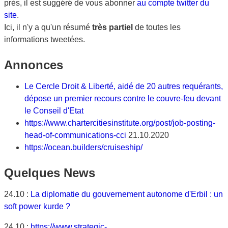
près, il est suggéré de vous abonner
au compte twitter du
site
.
Ici, il n'y a qu'un résumé
très partiel
de toutes les
informations tweetées.
Annonces
Le Cercle Droit & Liberté, aidé de 20 autres requérants,
dépose un premier recours contre le couvre-feu devant
le Conseil d'Etat
https://www.chartercitiesinstitute.org/post/job-posting-
head-of-communications-cci
21.10.2020
https://ocean.builders/cruiseship/
Quelques News
24.10 :
La diplomatie du gouvernement autonome d'Erbil : un
soft power kurde ?
24.10 :
https://www.strategic-