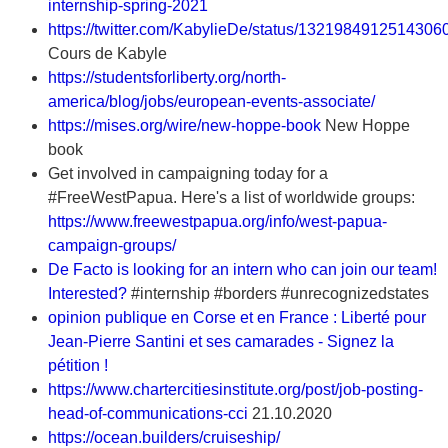
internship-spring-2021
https://twitter.com/KabylieDe/status/1321984912514306
Cours de Kabyle
https://studentsforliberty.org/north-
america/blog/jobs/european-events-associate/
https://mises.org/wire/new-hoppe-book
New Hoppe
book
Get involved in campaigning today for a
#FreeWestPapua. Here's a list of worldwide groups:
https://www.freewestpapua.org/info/west-papua-
campaign-groups/
De Facto is looking for an intern who can join our team!
Interested?
#internship #borders #unrecognizedstates
opinion publique en Corse et en France : Liberté pour
Jean-Pierre Santini et ses camarades - Signez la
pétition !
https://www.chartercitiesinstitute.org/post/job-posting-
head-of-communications-cci
21.10.2020
https://ocean.builders/cruiseship/