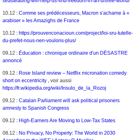
seasteading-will-help-us-find-freedom-in-an-unfree-world/
10.12 :
Comme ses prédécesseurs, Macron s'acharne à «
arabiser » les Amazighs de France
10.12 :
https://prouvenconacioun.com/project/loi-sru-tutelle-
du-prefet-nous-nen-voulons-plus/
09.12 :
Éducation : chronique ordinaire d'un DÉSASTRE
annoncé
09.12 :
Rose Island review – Netflix micronation comedy
short on eccentricity
, voir aussi
https://fr.wikipedia.org/wiki/Insulo_de_la_Rozoj
09.12 :
Catalan Parliament will ask political prisoners
amnesty to Spanish Congress
09.12 :
High-Earners Are Moving to Low-Tax States
08.12 :
No Privacy, No Property: The World in 2030