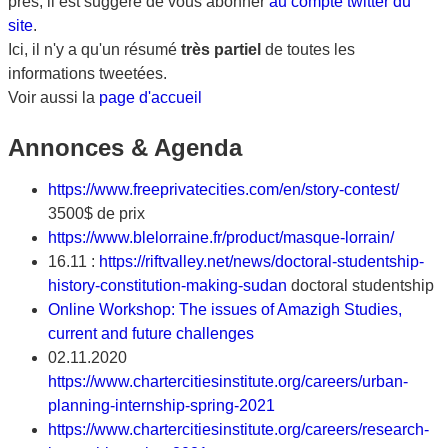
près, il est suggéré de vous abonner
au compte twitter du
site
.
Ici, il n'y a qu'un résumé
très partiel
de toutes les
informations tweetées.
Voir aussi la
page d'accueil
Annonces & Agenda
https://www.freeprivatecities.com/en/story-contest/
3500$ de prix
https://www.blelorraine.fr/product/masque-lorrain/
16.11 :
https://riftvalley.net/news/doctoral-studentship-
history-constitution-making-sudan
doctoral studentship
Online Workshop: The issues of Amazigh Studies,
current and future challenges
02.11.2020
https://www.chartercitiesinstitute.org/careers/urban-
planning-internship-spring-2021
https://www.chartercitiesinstitute.org/careers/research-