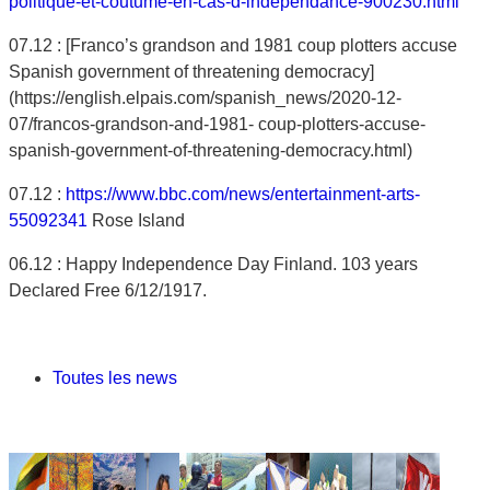
politique-et-coutume-en-cas-d-independance-900230.html
07.12 : [Franco’s grandson and 1981 coup plotters accuse
Spanish government of threatening democracy]
(https://english.elpais.com/spanish_news/2020-12-
07/francos-grandson-and-1981- coup-plotters-accuse-
spanish-government-of-threatening-democracy.html)
07.12 :
https://www.bbc.com/news/entertainment-arts-
55092341
Rose Island
06.12 : Happy Independence Day Finland. 103 years
Declared Free 6/12/1917.
Toutes les news