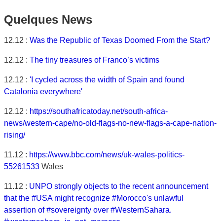
Quelques News
12.12 :
Was the Republic of Texas Doomed From the Start?
12.12 :
The tiny treasures of Franco’s victims
12.12 :
'I cycled across the width of Spain and found
Catalonia everywhere'
12.12 :
https://southafricatoday.net/south-africa-
news/western-cape/no-old-flags-no-new-flags-a-cape-nation-
rising/
11.12 :
https://www.bbc.com/news/uk-wales-politics-
55261533
Wales
11.12 :
UNPO strongly objects to the recent announcement
that the #USA might recognize #Morocco's unlawful
assertion of #sovereignty over #WesternSahara.