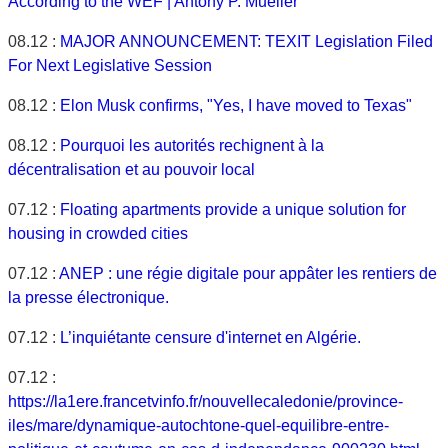
According to the WEF | Antony P. Mueller
08.12 :
MAJOR ANNOUNCEMENT: TEXIT Legislation Filed
For Next Legislative Session
08.12 :
Elon Musk confirms, "Yes, I have moved to Texas"
08.12 :
Pourquoi les autorités rechignent à la
décentralisation et au pouvoir local
07.12 :
Floating apartments provide a unique solution for
housing in crowded cities
07.12 :
ANEP : une régie digitale pour appâter les rentiers de
la presse électronique.
07.12 :
L’inquiétante censure d'internet en Algérie.
07.12 :
https://la1ere.francetvinfo.fr/nouvellecaledonie/province-
iles/mare/dynamique-autochtone-quel-equilibre-entre-