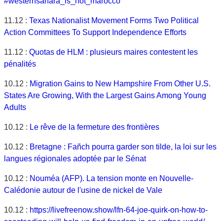
#westernsahara_is_not_marocco
11.12 :
Texas Nationalist Movement Forms Two Political
Action Committees To Support Independence Efforts
11.12 :
Quotas de HLM : plusieurs maires contestent les
pénalités
10.12 :
Migration Gains to New Hampshire From Other U.S.
States Are Growing, With the Largest Gains Among Young
Adults
10.12 :
Le rêve de la fermeture des frontières
10.12 :
Bretagne : Fañch pourra garder son tilde, la loi sur les
langues régionales adoptée par le Sénat
10.12 :
Nouméa (AFP). La tension monte en Nouvelle-
Calédonie autour de l'usine de nickel de Vale
10.12 :
https://livefreenow.show/lfn-64-joe-quirk-on-how-to-