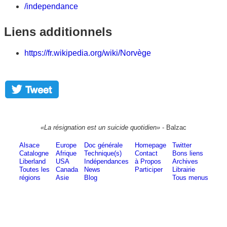
/independance
Liens additionnels
https://fr.wikipedia.org/wiki/Norvège
«La résignation est un suicide quotidien»
- Balzac
Alsace
Europe
Doc générale
Homepage
Twitter
Catalogne
Afrique
Technique(s)
Contact
Bons liens
Liberland
USA
Indépendances
à Propos
Archives
Toutes les
Canada
News
Participer
Librairie
régions
Asie
Blog
Tous menus